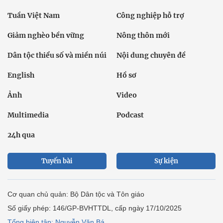
Tuần Việt Nam
Công nghiệp hỗ trợ
Giảm nghèo bền vững
Nông thôn mới
Dân tộc thiểu số và miền núi
Nội dung chuyên đề
English
Hồ sơ
Ảnh
Video
Multimedia
Podcast
24h qua
Tuyến bài
Sự kiện
Cơ quan chủ quản: Bộ Dân tộc và Tôn giáo
Số giấy phép: 146/GP-BVHTTDL, cấp ngày 17/10/2025
Tổng biên tập: Nguyễn Văn Bá