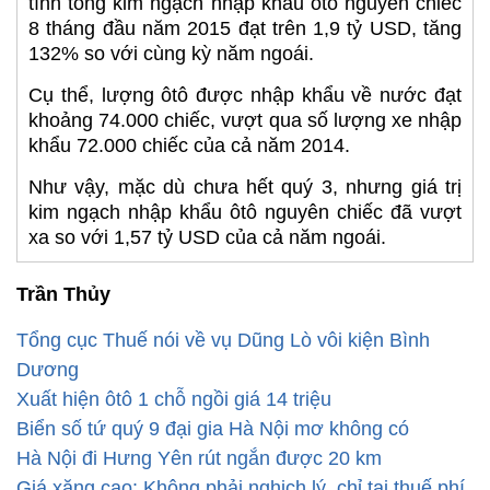
tính tổng kim ngạch nhập khẩu ôtô nguyên chiếc
8 tháng đầu năm 2015 đạt trên 1,9 tỷ USD, tăng
132% so với cùng kỳ năm ngoái.
Cụ thể, lượng ôtô được nhập khẩu về nước đạt
khoảng 74.000 chiếc, vượt qua số lượng xe nhập
khẩu 72.000 chiếc của cả năm 2014.
Như vậy, mặc dù chưa hết quý 3, nhưng giá trị
kim ngạch nhập khẩu ôtô nguyên chiếc đã vượt
xa so với 1,57 tỷ USD của cả năm ngoái.
Trần Thủy
Tổng cục Thuế nói về vụ Dũng Lò vôi kiện Bình
Dương
Xuất hiện ôtô 1 chỗ ngồi giá 14 triệu
Biển số tứ quý 9 đại gia Hà Nội mơ không có
Hà Nội đi Hưng Yên rút ngắn được 20 km
Giá xăng cao: Không phải nghịch lý, chỉ tại thuế phí