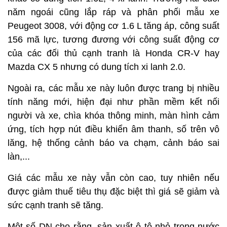
năm ngoái cũng lắp ráp và phân phối mẫu xe
Peugeot 3008, với động cơ 1.6 L tăng áp, công suất
156 mã lực, tương đương với công suất động cơ
của các đối thủ cạnh tranh là Honda CR-V hay
Mazda CX 5 nhưng có dung tích xi lanh 2.0.
Ngoài ra, các mẫu xe này luôn được trang bị nhiều
tính năng mới, hiện đại như phần mềm kết nối
người và xe, chìa khóa thông minh, màn hình cảm
ứng, tích hợp nút điều khiển âm thanh, số trên vô
lăng, hệ thống cảnh báo va chạm, cảnh báo sai
làn,...
Giá các mẫu xe này vẫn còn cao, tuy nhiên nếu
được giảm thuế tiêu thụ đặc biệt thì giá sẽ giảm và
sức cạnh tranh sẽ tăng.
Một số DN cho rằng, sản xuất ô tô nhỏ trong nước