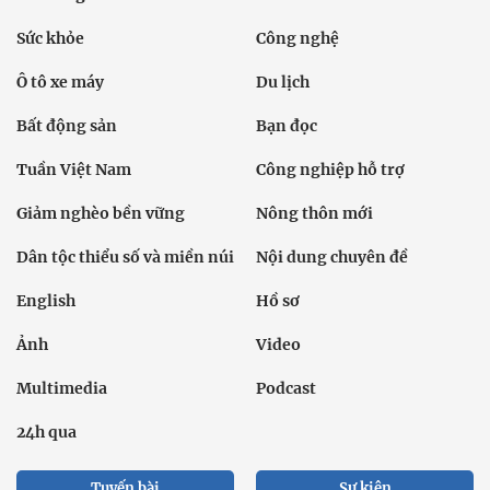
Sức khỏe
Công nghệ
Ô tô xe máy
Du lịch
Bất động sản
Bạn đọc
Tuần Việt Nam
Công nghiệp hỗ trợ
Giảm nghèo bền vững
Nông thôn mới
Dân tộc thiểu số và miền núi
Nội dung chuyên đề
English
Hồ sơ
Ảnh
Video
Multimedia
Podcast
24h qua
Tuyến bài
Sự kiện