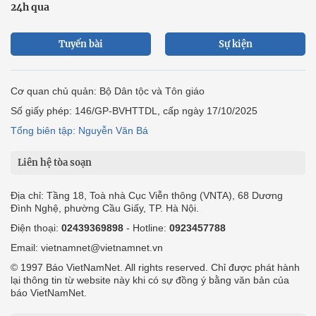
24h qua
Tuyến bài
Sự kiện
Cơ quan chủ quản: Bộ Dân tộc và Tôn giáo
Số giấy phép: 146/GP-BVHTTDL, cấp ngày 17/10/2025
Tổng biên tập: Nguyễn Văn Bá
Liên hệ tòa soạn
Địa chỉ: Tầng 18, Toà nhà Cục Viễn thông (VNTA), 68 Dương
Đình Nghệ, phường Cầu Giấy, TP. Hà Nội.
Điện thoại:
02439369898
- Hotline:
0923457788
Email: vietnamnet@vietnamnet.vn
© 1997 Báo VietNamNet. All rights reserved. Chỉ được phát hành
lại thông tin từ website này khi có sự đồng ý bằng văn bản của
báo VietNamNet.