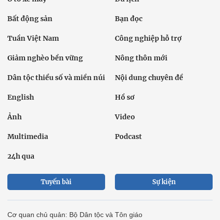
Bất động sản
Bạn đọc
Tuần Việt Nam
Công nghiệp hỗ trợ
Giảm nghèo bền vững
Nông thôn mới
Dân tộc thiểu số và miền núi
Nội dung chuyên đề
English
Hồ sơ
Ảnh
Video
Multimedia
Podcast
24h qua
Tuyến bài
Sự kiện
Cơ quan chủ quản: Bộ Dân tộc và Tôn giáo