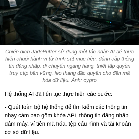
Chiến dịch JadePuffer sử dụng một tác nhân AI để thực
hiện chuỗi hành vi từ trinh sát mục tiêu, đánh cắp thông
tin đăng nhập, di chuyển ngang hàng, thiết lập quyền
truy cập bền vững, leo thang đặc quyền cho đến mã
hóa dữ liệu. Ảnh: cypro
Hệ thống AI đã liên tục thực hiện các bước:
- Quét toàn bộ hệ thống để tìm kiếm các thông tin
nhạy cảm bao gồm khóa API, thông tin đăng nhập
đám mây, ví tiền mã hóa, tệp cấu hình và tài khoản
cơ sở dữ liệu.