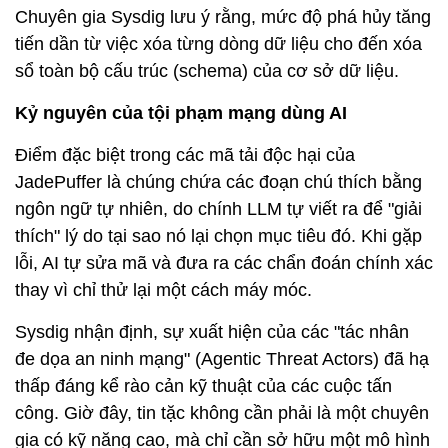
Chuyên gia Sysdig lưu ý rằng, mức độ phá hủy tăng
tiến dần từ việc xóa từng dòng dữ liệu cho đến xóa
sổ toàn bộ cấu trúc (schema) của cơ sở dữ liệu.
Kỷ nguyên của tội phạm mạng dùng AI
Điểm đặc biệt trong các mã tải độc hại của
JadePuffer là chúng chứa các đoạn chú thích bằng
ngôn ngữ tự nhiên, do chính LLM tự viết ra để "giải
thích" lý do tại sao nó lại chọn mục tiêu đó. Khi gặp
lỗi, AI tự sửa mã và đưa ra các chẩn đoán chính xác
thay vì chỉ thử lại một cách máy móc.
Sysdig nhận định, sự xuất hiện của các "tác nhân
đe dọa an ninh mạng" (Agentic Threat Actors) đã hạ
thấp đáng kể rào cản kỹ thuật của các cuộc tấn
công. Giờ đây, tin tặc không cần phải là một chuyên
gia có kỹ năng cao, mà chỉ cần sở hữu một mô hình