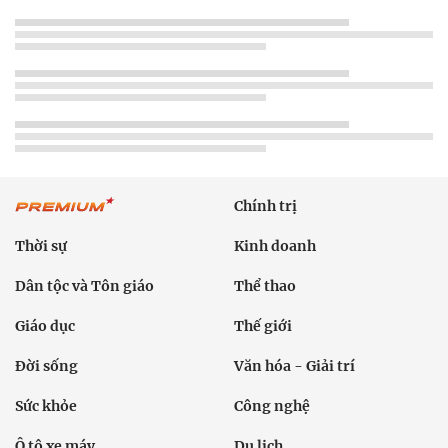
Chính trị
Thời sự
Kinh doanh
Dân tộc và Tôn giáo
Thể thao
Giáo dục
Thế giới
Đời sống
Văn hóa - Giải trí
Sức khỏe
Công nghệ
Ô tô xe máy
Du lịch