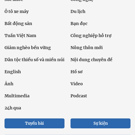
Ô tô xe máy
Du lịch
Bất động sản
Bạn đọc
Tuần Việt Nam
Công nghiệp hỗ trợ
Giảm nghèo bền vững
Nông thôn mới
Dân tộc thiểu số và miền núi
Nội dung chuyên đề
English
Hồ sơ
Ảnh
Video
Multimedia
Podcast
24h qua
Tuyến bài
Sự kiện