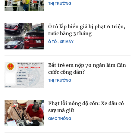
THỊ TRƯỜNG
Ô tô lắp biển giả bị phạt 6 triệu,
tước bằng 3 tháng
Ô TÔ - XE MÁY
Bắt trẻ em nộp 70 ngàn làm Căn
cước công dân?
THỊ TRƯỜNG
Phạt lỗi nồng độ cồn: Xe đâu có
say mà giữ
GIAO THÔNG