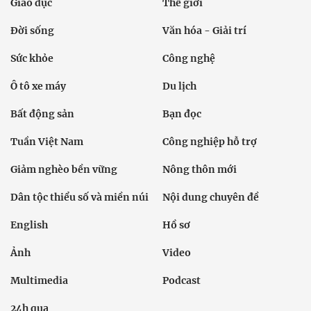
Giáo dục
Thế giới
Đời sống
Văn hóa - Giải trí
Sức khỏe
Công nghệ
Ô tô xe máy
Du lịch
Bất động sản
Bạn đọc
Tuần Việt Nam
Công nghiệp hỗ trợ
Giảm nghèo bền vững
Nông thôn mới
Dân tộc thiểu số và miền núi
Nội dung chuyên đề
English
Hồ sơ
Ảnh
Video
Multimedia
Podcast
24h qua