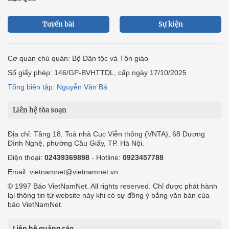
Tuyến bài
Sự kiện
Cơ quan chủ quản: Bộ Dân tộc và Tôn giáo
Số giấy phép: 146/GP-BVHTTDL, cấp ngày 17/10/2025
Tổng biên tập: Nguyễn Văn Bá
Liên hệ tòa soạn
Địa chỉ: Tầng 18, Toà nhà Cục Viễn thông (VNTA), 68 Dương
Đình Nghệ, phường Cầu Giấy, TP. Hà Nội.
Điện thoại:
02439369898
- Hotline:
0923457788
Email: vietnamnet@vietnamnet.vn
© 1997 Báo VietNamNet. All rights reserved. Chỉ được phát hành
lại thông tin từ website này khi có sự đồng ý bằng văn bản của
báo VietNamNet.
Liên hệ quảng cáo