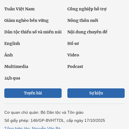
Tuần Việt Nam
Công nghiệp hỗ trợ
Giảm nghèo bền vững
Nông thôn mới
Dân tộc thiểu số và miền núi
Nội dung chuyên đề
English
Hồ sơ
Ảnh
Video
Multimedia
Podcast
24h qua
Tuyến bài
Sự kiện
Cơ quan chủ quản: Bộ Dân tộc và Tôn giáo
Số giấy phép: 146/GP-BVHTTDL, cấp ngày 17/10/2025
Tổng biên tập: Nguyễn Văn Bá