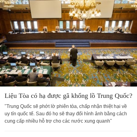
Liệu Tòa có hạ được gã khổng lồ Trung Quốc?
"Trung Quốc sẽ phớt lờ phiên tòa, chấp nhận thiệt hại về
uy tín quốc tế. Sau đó họ sẽ thay đổi hình ảnh bằng cách
cung cấp nhiều hỗ trợ cho các nước xung quanh"