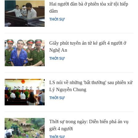
Hai người đàn bà ở phiên tòa xử tội hiếp
dâm
THỜI SỰ
Giây phút tuyên án tử kẻ giết 4 người ở
Nghệ An
THỜI SỰ
LS nói về những 'bất thường' sau phiên xử
Lý Nguyễn Chung
THỜI SỰ
Thời sự trong ngày: Diễn biến phá án vụ
giết 4 người
THỜI SỰ