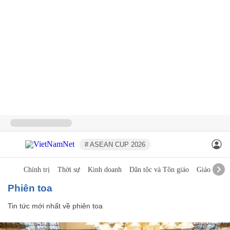
# ASEAN CUP 2026
Chính trị
Thời sự
Kinh doanh
Dân tộc và Tôn giáo
Giáo dục
phiên toa
Tin tức mới nhất về
phiên toa