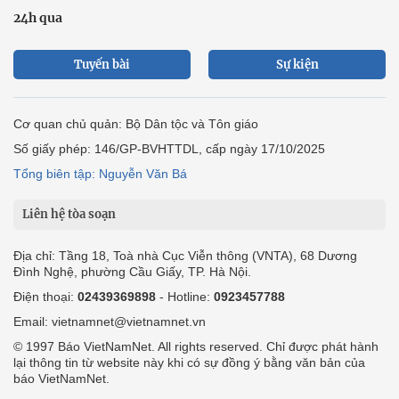
24h qua
Tuyến bài
Sự kiện
Cơ quan chủ quản: Bộ Dân tộc và Tôn giáo
Số giấy phép: 146/GP-BVHTTDL, cấp ngày 17/10/2025
Tổng biên tập: Nguyễn Văn Bá
Liên hệ tòa soạn
Địa chỉ: Tầng 18, Toà nhà Cục Viễn thông (VNTA), 68 Dương
Đình Nghệ, phường Cầu Giấy, TP. Hà Nội.
Điện thoại:
02439369898
- Hotline:
0923457788
Email: vietnamnet@vietnamnet.vn
© 1997 Báo VietNamNet. All rights reserved. Chỉ được phát hành
lại thông tin từ website này khi có sự đồng ý bằng văn bản của
báo VietNamNet.