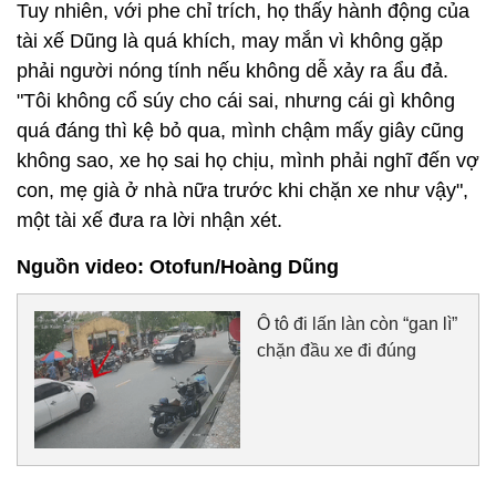
Tuy nhiên, với phe chỉ trích, họ thấy hành động của
tài xế Dũng là quá khích, may mắn vì không gặp
phải người nóng tính nếu không dễ xảy ra ẩu đả.
"Tôi không cổ súy cho cái sai, nhưng cái gì không
quá đáng thì kệ bỏ qua, mình chậm mấy giây cũng
không sao, xe họ sai họ chịu, mình phải nghĩ đến vợ
con, mẹ già ở nhà nữa trước khi chặn xe như vậy",
một tài xế đưa ra lời nhận xét.
Nguồn video: Otofun/Hoàng Dũng
Ô tô đi lấn làn còn “gan lì”
chặn đầu xe đi đúng