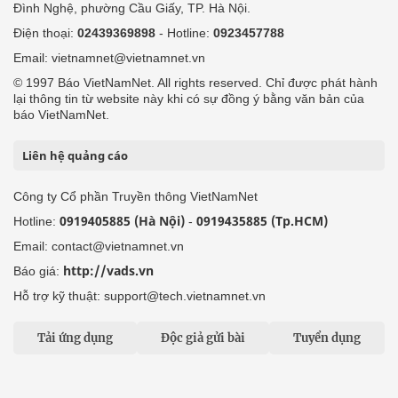
Đình Nghệ, phường Cầu Giấy, TP. Hà Nội.
Điện thoại:
02439369898
- Hotline:
0923457788
Email: vietnamnet@vietnamnet.vn
© 1997 Báo VietNamNet. All rights reserved. Chỉ được phát hành
lại thông tin từ website này khi có sự đồng ý bằng văn bản của
báo VietNamNet.
Liên hệ quảng cáo
Công ty Cổ phần Truyền thông VietNamNet
0919405885 (Hà Nội)
0919435885 (Tp.HCM)
Hotline:
-
Email: contact@vietnamnet.vn
http://vads.vn
Báo giá:
Hỗ trợ kỹ thuật: support@tech.vietnamnet.vn
Tải ứng dụng
Độc giả gửi bài
Tuyển dụng