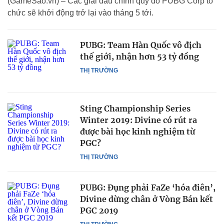
(GameSao.vn) – Các giải đấu chính quy do PUBG Corp tổ
chức sẽ khởi động trở lại vào tháng 5 tới.
PUBG: Team Hàn Quốc vô địch
thế giới, nhận hơn 53 tỷ đồng
THỊ TRƯỜNG
Sting Championship Series
Winter 2019: Divine có rút ra
được bài học kinh nghiệm từ
PGC?
THỊ TRƯỜNG
PUBG: Đụng phải FaZe ‘hóa điên’,
Divine dừng chân ở Vòng Bán kết
PGC 2019