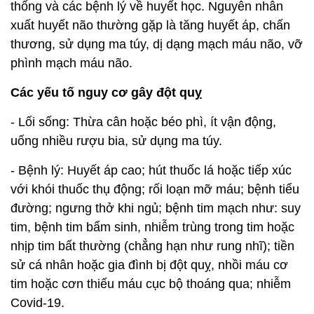
thống và các bệnh lý về huyết học. Nguyên nhân
xuất huyết não thường gặp là tăng huyết áp, chấn
thương, sử dụng ma túy, dị dạng mạch máu não, vỡ
phình mạch máu não.
Các yếu tố nguy cơ gây đột quỵ
- Lối sống: Thừa cân hoặc béo phì, ít vận động,
uống nhiều rượu bia, sử dụng ma túy.
- Bệnh lý: Huyết áp cao; hút thuốc lá hoặc tiếp xúc
với khói thuốc thụ động; rối loạn mỡ máu; bệnh tiểu
đường; ngưng thở khi ngủ; bệnh tim mạch như: suy
tim, bệnh tim bẩm sinh, nhiễm trùng trong tim hoặc
nhịp tim bất thường (chẳng hạn như rung nhĩ); tiền
sử cá nhân hoặc gia đình bị đột quỵ, nhồi máu cơ
tim hoặc cơn thiếu máu cục bộ thoáng qua; nhiễm
Covid-19.