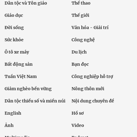
Dân tộc và Tôn giáo
Thể thao
Giáo dục
Thế giới
Đời sống
Văn hóa - Giải trí
Sức khỏe
Công nghệ
Ô tô xe máy
Du lịch
Bất động sản
Bạn đọc
Tuần Việt Nam
Công nghiệp hỗ trợ
Giảm nghèo bền vững
Nông thôn mới
Dân tộc thiểu số và miền núi
Nội dung chuyên đề
English
Hồ sơ
Ảnh
Video