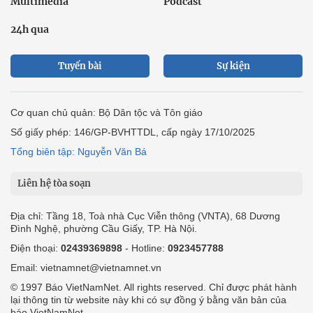
Multimedia
Podcast
24h qua
Tuyến bài
Sự kiện
Cơ quan chủ quản: Bộ Dân tộc và Tôn giáo
Số giấy phép: 146/GP-BVHTTDL, cấp ngày 17/10/2025
Tổng biên tập: Nguyễn Văn Bá
Liên hệ tòa soạn
Địa chỉ: Tầng 18, Toà nhà Cục Viễn thông (VNTA), 68 Dương
Đình Nghệ, phường Cầu Giấy, TP. Hà Nội.
Điện thoại:
02439369898
- Hotline:
0923457788
Email: vietnamnet@vietnamnet.vn
© 1997 Báo VietNamNet. All rights reserved. Chỉ được phát hành
lại thông tin từ website này khi có sự đồng ý bằng văn bản của
báo VietNamNet.