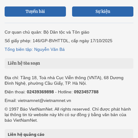
Tuyến bài
Sự kiện
Cơ quan chủ quản: Bộ Dân tộc và Tôn giáo
Số giấy phép: 146/GP-BVHTTDL, cấp ngày 17/10/2025
Tổng biên tập: Nguyễn Văn Bá
Liên hệ tòa soạn
Địa chỉ: Tầng 18, Toà nhà Cục Viễn thông (VNTA), 68 Dương
Đình Nghệ, phường Cầu Giấy, TP. Hà Nội.
Điện thoại:
02439369898
- Hotline:
0923457788
Email: vietnamnet@vietnamnet.vn
© 1997 Báo VietNamNet. All rights reserved. Chỉ được phát hành
lại thông tin từ website này khi có sự đồng ý bằng văn bản của
báo VietNamNet.
Liên hệ quảng cáo