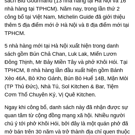
sách Bid Gourmand (13 nhà hàng tại Hà Nội và 16
nhà hàng tại TPHCM). Năm nay, trong lần thứ 2
công bố tại Việt Nam, Michelin Guide đã giới thiệu
thêm 5 địa điểm mới ở Hà Nội và 8 địa điểm mới tại
TPHCM.
5 nhà hàng mới tại Hà Nội xuất hiện trong danh
sách gồm Bún Chả Chan, Luk Lak, Miến Lươn
Đông Thịnh, Mr Bảy Miền Tây và phở Khôi Hói. Tại
TPHCM, 8 nhà hàng lần đầu xuất hiện gồm Bánh
Xèo 46A, Bò Kho Gánh, Bún Bò Huế 14B, Mặn Mòi
(TP Thủ Đức), Nhà Tú, Sol Kitchen & Bar, Tiệm
Cơm Thố Chuyên Ký, Vị Quê Kitchen.
Ngay khi công bố, danh sách này đã nhận được sự
quan tâm từ cộng đồng mạng xã hội. Nhiều người
chú ý tới phở Khôi Hói, bởi đây là một quán phở đã
mở bán trên 30 năm và trở thành địa chỉ quen thuộc