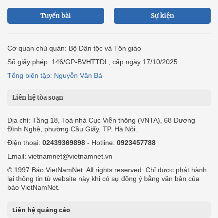
Tuyến bài
Sự kiện
Cơ quan chủ quản: Bộ Dân tộc và Tôn giáo
Số giấy phép: 146/GP-BVHTTDL, cấp ngày 17/10/2025
Tổng biên tập: Nguyễn Văn Bá
Liên hệ tòa soạn
Địa chỉ: Tầng 18, Toà nhà Cục Viễn thông (VNTA), 68 Dương
Đình Nghệ, phường Cầu Giấy, TP. Hà Nội.
Điện thoại:
02439369898
- Hotline:
0923457788
Email: vietnamnet@vietnamnet.vn
© 1997 Báo VietNamNet. All rights reserved. Chỉ được phát hành
lại thông tin từ website này khi có sự đồng ý bằng văn bản của
báo VietNamNet.
Liên hệ quảng cáo