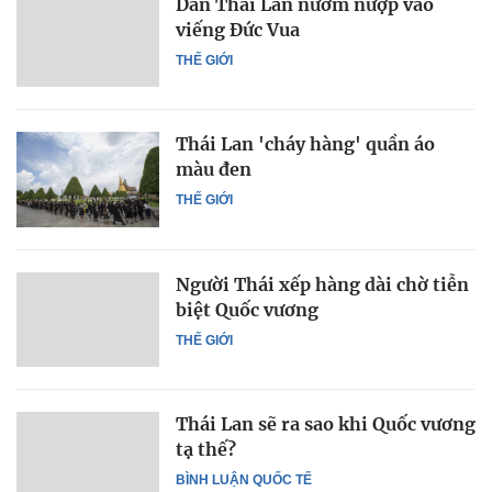
Dân Thái Lan nườm nượp vào
viếng Đức Vua
THẾ GIỚI
Thái Lan 'cháy hàng' quần áo
màu đen
THẾ GIỚI
Người Thái xếp hàng dài chờ tiễn
biệt Quốc vương
THẾ GIỚI
Thái Lan sẽ ra sao khi Quốc vương
tạ thế?
BÌNH LUẬN QUỐC TẾ