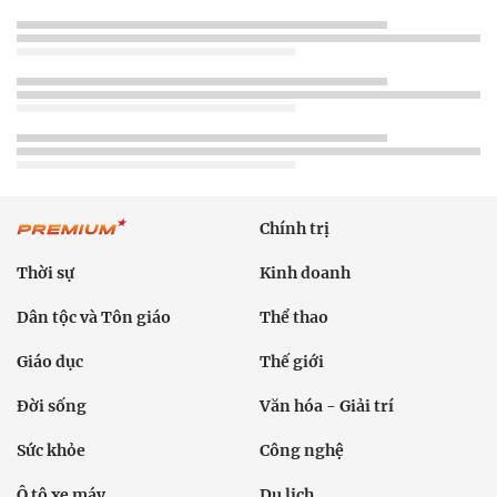
Chính trị
Thời sự
Kinh doanh
Dân tộc và Tôn giáo
Thể thao
Giáo dục
Thế giới
Đời sống
Văn hóa - Giải trí
Sức khỏe
Công nghệ
Ô tô xe máy
Du lịch