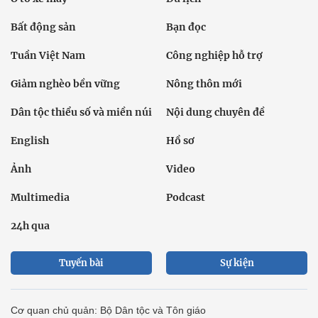
Bất động sản
Bạn đọc
Tuần Việt Nam
Công nghiệp hỗ trợ
Giảm nghèo bền vững
Nông thôn mới
Dân tộc thiểu số và miền núi
Nội dung chuyên đề
English
Hồ sơ
Ảnh
Video
Multimedia
Podcast
24h qua
Tuyến bài
Sự kiện
Cơ quan chủ quản: Bộ Dân tộc và Tôn giáo