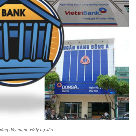
àng đẩy mạnh xử lý nợ xấu.