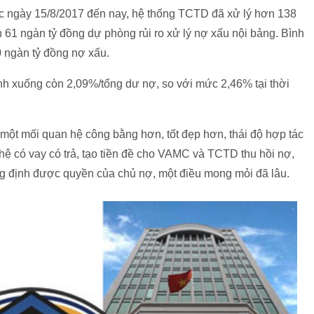
lực ngày 15/8/2017 đến nay, hệ thống TCTD đã xử lý hơn 138
61 ngàn tỷ đồng dự phòng rủi ro xử lý nợ xấu nội bảng. Bình
 ngàn tỷ đồng nợ xấu.
nh xuống còn 2,09%/tổng dư nợ, so với mức 2,46% tại thời
một mối quan hệ công bằng hơn, tốt đẹp hơn, thái độ hợp tác
ệ có vay có trả, tạo tiền đề cho VAMC và TCTD thu hồi nợ,
g định được quyền của chủ nợ, một điều mong mỏi đã lâu.