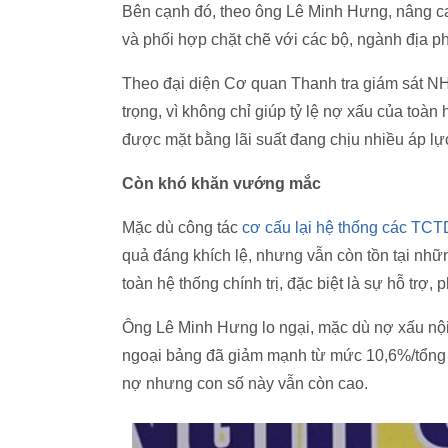
Bên cạnh đó, theo ông Lê Minh Hưng, nâng ca
và phối hợp chặt chẽ với các bộ, ngành địa 
Theo đại diện Cơ quan Thanh tra giám sát NHN
trọng, vì không chỉ giúp tỷ lệ nợ xấu của toà
được mặt bằng lãi suất đang chịu nhiều áp lực 
Còn khó khăn vướng mắc
Mặc dù công tác
cơ cấu lại hệ thống các TCT
quả đáng khích lệ, nhưng vẫn còn tồn tại nhữ
toàn hệ thống chính trị, đặc biệt là sự hỗ trợ
Ông Lê Minh Hưng lo ngại, mặc dù nợ xấu nội
ngoại bảng đã giảm mạnh từ mức 10,6%/tổng 
nợ nhưng con số này vẫn còn cao.