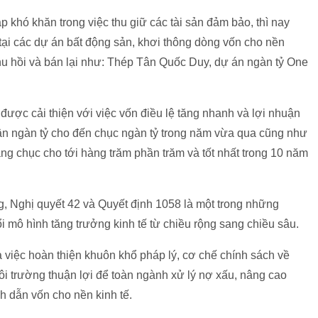
khó khăn trong việc thu giữ các tài sản đảm bảo, thì nay
 tại các dự án bất động sản, khơi thông dòng vốn cho nền
n thu hồi và bán lại như: Thép Tân Quốc Duy, dự án ngàn tỷ One
được cải thiện với việc vốn điều lệ tăng nhanh và lợi nhuận
ận ngàn tỷ cho đến chục ngàn tỷ trong năm vừa qua cũng như
g chục cho tới hàng trăm phần trăm và tốt nhất trong 10 năm
 Nghị quyết 42 và Quyết định 1058 là một trong những
i mô hình tăng trưởng kinh tế từ chiều rộng sang chiều sâu.
à việc hoàn thiện khuôn khổ pháp lý, cơ chế chính sách về
ôi trường thuận lợi để toàn ngành xử lý nợ xấu, nâng cao
h dẫn vốn cho nền kinh tế.