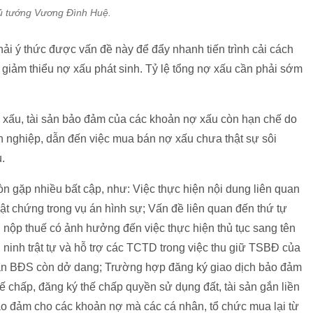
 tướng Vương Đình Huệ.
i ý thức được vấn đề này để đẩy nhanh tiến trình cải cách
ể, giảm thiểu nợ xấu phát sinh. Tỷ lệ tổng nợ xấu cần phải sớm
 xấu, tài sản bảo đảm của các khoản nợ xấu còn hạn chế do
n nghiệp, dẫn đến việc mua bán nợ xấu chưa thật sự sôi
.
còn gặp nhiều bất cập, như: Việc thực hiện nội dung liên quan
ật chứng trong vụ án hình sự; Vấn đề liên quan đến thứ tự
ụ nộp thuế có ảnh hưởng đến việc thực hiện thủ tục sang tên
ninh trật tự và hỗ trợ các TCTD trong việc thu giữ TSBĐ của
án BĐS còn dở dang; Trường hợp đăng ký giao dịch bảo đảm
ế chấp, đăng ký thế chấp quyền sử dụng đất, tài sản gắn liền
 bảo đảm cho các khoản nợ mà các cá nhân, tổ chức mua lại từ