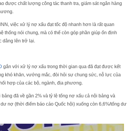
o được chất lượng công tác thanh tra, giám sát ngân hàng
phương.
N, việc xử lý nợ xấu đạt tốc độ nhanh hơn là rất quan
n hệ thống nói chung, mà có thể còn góp phần giúp ổn định
dâng lên trở lại.
D
gắn với xử lý nợ xấu trong thời gian qua đã đạt được kết
ng khó khăn, vướng mắc, đòi hỏi sự chung sức, nỗ lực của
, phối hợp của các bộ, ngành, địa phương.
 bảng đã về gần 2% và tỷ lệ tổng nợ xấu cả nội bảng và
dư nợ (thời điểm báo cáo Quốc hội) xuống còn 6,6%/tổng dư