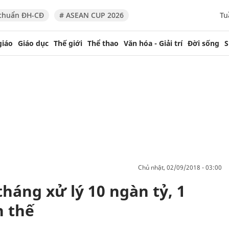
chuẩn ĐH-CĐ
# ASEAN CUP 2026
Tu
giáo
Giáo dục
Thế giới
Thể thao
Văn hóa - Giải trí
Đời sống
S
chủ nhật, 02/09/2018 - 03:00
tháng xử lý 10 ngàn tỷ, 1
h thế