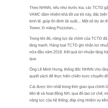
Theo NHNN, nếu như trước kia, các TCTD gặp 
VAMC đảm nhiệm khá tốt vai trò này, đặc biệt
kinh tế, giúp ổn định lãi suất.... Một số dự á
Tower, Xi măng Pozzolan,...
Trong khi đó, năng lực tài chính của TCTD đã 
tăng mạnh. Hàng loạt TCTD ghi nhận lợi nhu
nửa đầu năm 2018. Kết quả lợi nhuận tăng hàn
qua.
Ông Lê Minh Hưng, thống đốc NHNN cho rằng,
quyết sách để thực hiện chiến lược chuyển đổ
Cái được lớn nhất trong thời gian qua chính l
tiền tệ và hoạt động NH, qua đó tạo cơ chế, m
năng lực của hệ thống, đáp ứng nhiệm vụ kên