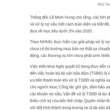
Phó Thủ
Thống đốc Lê Minh Hưng cho rằng, các NH phả
và xử lý nợ xấu một cách toàn diện và triệt đ
đưa về mục tiêu dưới 3% vào 2020.
Theo NHNN, thực hiện các giải pháp xử lý nợ
chưa có thị trường mua bán nợ thật sự chuyê
động, các thương vụ lớn chưa phát sinh nhiều
Việc triển khai Nghị quyết 42 trong thực tiễn 
đến việc hoàn trả tài sản bảo đảm (TSBĐ) là v
ưu tiên thanh toán khi xử lý TSBĐ và nghĩa v
cho người mua; Công tác giữ gìn, đảm bảo an 
các khoản nợ xấu; Vấn đề xử lý TSBĐ là dự 
thiếu chữ ký của bên thế chấp; Quyền nhận th
với đất hình thành trong tương lai là tài sản