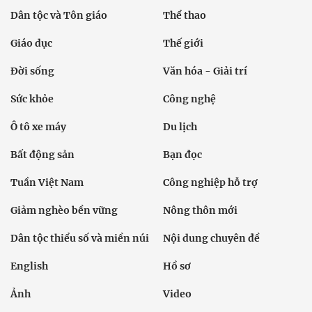
Dân tộc và Tôn giáo
Thể thao
Giáo dục
Thế giới
Đời sống
Văn hóa - Giải trí
Sức khỏe
Công nghệ
Ô tô xe máy
Du lịch
Bất động sản
Bạn đọc
Tuần Việt Nam
Công nghiệp hỗ trợ
Giảm nghèo bền vững
Nông thôn mới
Dân tộc thiểu số và miền núi
Nội dung chuyên đề
English
Hồ sơ
Ảnh
Video