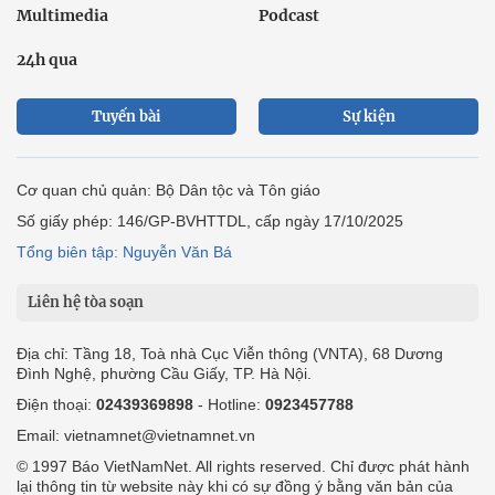
Multimedia
Podcast
24h qua
Tuyến bài
Sự kiện
Cơ quan chủ quản: Bộ Dân tộc và Tôn giáo
Số giấy phép: 146/GP-BVHTTDL, cấp ngày 17/10/2025
Tổng biên tập: Nguyễn Văn Bá
Liên hệ tòa soạn
Địa chỉ: Tầng 18, Toà nhà Cục Viễn thông (VNTA), 68 Dương
Đình Nghệ, phường Cầu Giấy, TP. Hà Nội.
Điện thoại:
02439369898
- Hotline:
0923457788
Email: vietnamnet@vietnamnet.vn
© 1997 Báo VietNamNet. All rights reserved. Chỉ được phát hành
lại thông tin từ website này khi có sự đồng ý bằng văn bản của