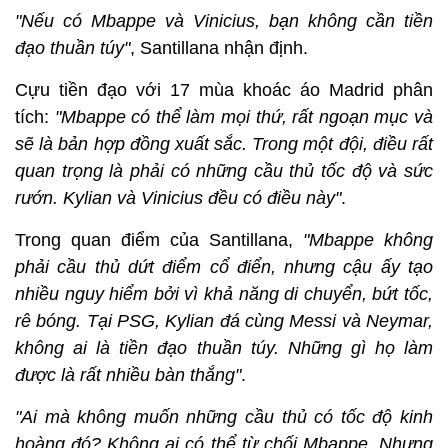
"Nếu có Mbappe và Vinicius, bạn không cần tiền
đạo thuần túy"
, Santillana nhận định.
Cựu tiền đạo với 17 mùa khoác áo Madrid phân
tích:
"Mbappe có thể làm mọi thứ, rất ngoạn mục và
sẽ là bản hợp đồng xuất sắc. Trong một đội, điều rất
quan trọng là phải có những cầu thủ tốc độ và sức
rướn. Kylian và Vinicius đều có điều này"
.
Trong quan điểm của Santillana,
"Mbappe không
phải cầu thủ dứt điểm cổ điển, nhưng cậu ấy tạo
nhiều nguy hiểm bởi vì khả năng di chuyển, bứt tốc,
rê bóng. Tại PSG, Kylian đá cùng Messi và Neymar,
không ai là tiền đạo thuần túy. Những gì họ làm
được là rất nhiều bàn thắng"
.
"Ai mà không muốn những cầu thủ có tốc độ kinh
hoàng đó? Không ai có thể từ chối Mbappe. Nhưng