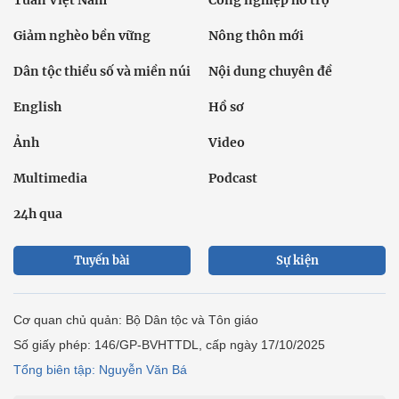
Tuần Việt Nam
Công nghiệp hỗ trợ
Giảm nghèo bền vững
Nông thôn mới
Dân tộc thiểu số và miền núi
Nội dung chuyên đề
English
Hồ sơ
Ảnh
Video
Multimedia
Podcast
24h qua
Tuyến bài
Sự kiện
Cơ quan chủ quản: Bộ Dân tộc và Tôn giáo
Số giấy phép: 146/GP-BVHTTDL, cấp ngày 17/10/2025
Tổng biên tập: Nguyễn Văn Bá