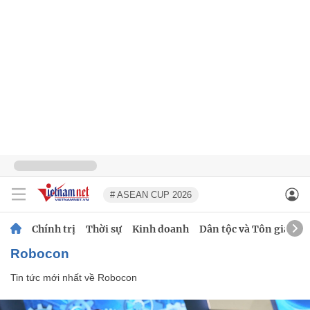
# ASEAN CUP 2026
Chính trị
Thời sự
Kinh doanh
Dân tộc và Tôn giáo
Robocon
Tin tức mới nhất về
Robocon