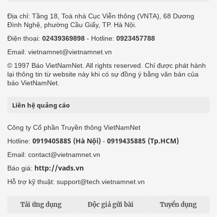
Địa chỉ: Tầng 18, Toà nhà Cục Viễn thông (VNTA), 68 Dương
Đình Nghệ, phường Cầu Giấy, TP. Hà Nội.
Điện thoại:
02439369898
- Hotline:
0923457788
Email: vietnamnet@vietnamnet.vn
© 1997 Báo VietNamNet. All rights reserved. Chỉ được phát hành
lại thông tin từ website này khi có sự đồng ý bằng văn bản của
báo VietNamNet.
Liên hệ quảng cáo
Công ty Cổ phần Truyền thông VietNamNet
0919405885 (Hà Nội)
0919435885 (Tp.HCM)
Hotline:
-
Email: contact@vietnamnet.vn
http://vads.vn
Báo giá:
Hỗ trợ kỹ thuật: support@tech.vietnamnet.vn
Tải ứng dụng
Độc giả gửi bài
Tuyển dụng