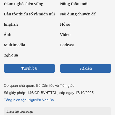
Giảm nghèo bền vững
Nông thôn mới
Dân tộc thiểu số và miền núi
Nội dung chuyên đề
English
Hồ sơ
Ảnh
Video
Multimedia
Podcast
24h qua
Tuyến bài
Sự kiện
Cơ quan chủ quản: Bộ Dân tộc và Tôn giáo
Số giấy phép: 146/GP-BVHTTDL, cấp ngày 17/10/2025
Tổng biên tập: Nguyễn Văn Bá
Liên hệ tòa soạn