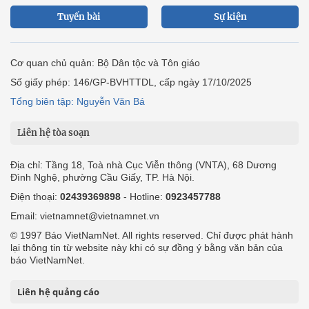
Tuyến bài
Sự kiện
Cơ quan chủ quản: Bộ Dân tộc và Tôn giáo
Số giấy phép: 146/GP-BVHTTDL, cấp ngày 17/10/2025
Tổng biên tập: Nguyễn Văn Bá
Liên hệ tòa soạn
Địa chỉ: Tầng 18, Toà nhà Cục Viễn thông (VNTA), 68 Dương
Đình Nghệ, phường Cầu Giấy, TP. Hà Nội.
Điện thoại:
02439369898
- Hotline:
0923457788
Email: vietnamnet@vietnamnet.vn
© 1997 Báo VietNamNet. All rights reserved. Chỉ được phát hành
lại thông tin từ website này khi có sự đồng ý bằng văn bản của
báo VietNamNet.
Liên hệ quảng cáo