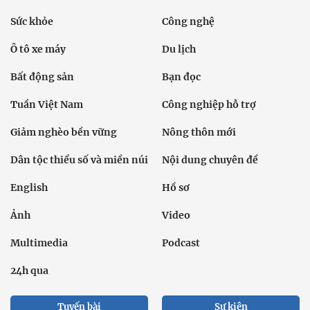
Sức khỏe
Công nghệ
Ô tô xe máy
Du lịch
Bất động sản
Bạn đọc
Tuần Việt Nam
Công nghiệp hỗ trợ
Giảm nghèo bền vững
Nông thôn mới
Dân tộc thiểu số và miền núi
Nội dung chuyên đề
English
Hồ sơ
Ảnh
Video
Multimedia
Podcast
24h qua
Tuyến bài
Sự kiện