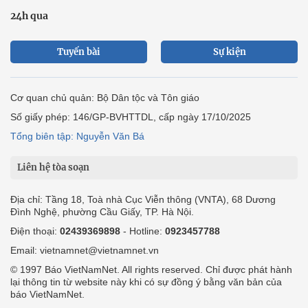
24h qua
Tuyến bài
Sự kiện
Cơ quan chủ quản: Bộ Dân tộc và Tôn giáo
Số giấy phép: 146/GP-BVHTTDL, cấp ngày 17/10/2025
Tổng biên tập: Nguyễn Văn Bá
Liên hệ tòa soạn
Địa chỉ: Tầng 18, Toà nhà Cục Viễn thông (VNTA), 68 Dương
Đình Nghệ, phường Cầu Giấy, TP. Hà Nội.
Điện thoại:
02439369898
- Hotline:
0923457788
Email: vietnamnet@vietnamnet.vn
© 1997 Báo VietNamNet. All rights reserved. Chỉ được phát hành
lại thông tin từ website này khi có sự đồng ý bằng văn bản của
báo VietNamNet.