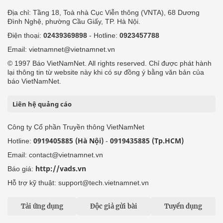
Địa chỉ: Tầng 18, Toà nhà Cục Viễn thông (VNTA), 68 Dương
Đình Nghệ, phường Cầu Giấy, TP. Hà Nội.
Điện thoại:
02439369898
- Hotline:
0923457788
Email: vietnamnet@vietnamnet.vn
© 1997 Báo VietNamNet. All rights reserved. Chỉ được phát hành
lại thông tin từ website này khi có sự đồng ý bằng văn bản của
báo VietNamNet.
Liên hệ quảng cáo
Công ty Cổ phần Truyền thông VietNamNet
0919405885 (Hà Nội)
0919435885 (Tp.HCM)
Hotline:
-
Email: contact@vietnamnet.vn
http://vads.vn
Báo giá:
Hỗ trợ kỹ thuật: support@tech.vietnamnet.vn
Tải ứng dụng
Độc giả gửi bài
Tuyển dụng