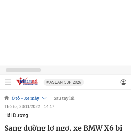
# ASEAN CUP 2026
Ô tô - Xe máy
Sau tay lái
thứ tư, 23/11/2022 - 14:17
Hải Dương
Sang đường lơ ngơ, xe BMW X6 bị