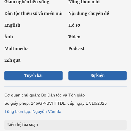
Giảm nghèo bền vững
Nông thôn mới
Dân tộc thiểu số và miền núi
Nội dung chuyên đề
English
Hồ sơ
Ảnh
Video
Multimedia
Podcast
24h qua
Tuyến bài
Sự kiện
Cơ quan chủ quản: Bộ Dân tộc và Tôn giáo
Số giấy phép: 146/GP-BVHTTDL, cấp ngày 17/10/2025
Tổng biên tập: Nguyễn Văn Bá
Liên hệ tòa soạn