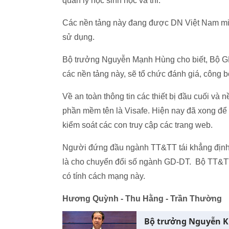
quản lý học sinh học và thi.
Các nền tảng này đang được DN Việt Nam miễn
sử dụng.
Bộ trưởng Nguyễn Mạnh Hùng cho biết, Bộ GD
các nền tảng này, sẽ tổ chức đánh giá, công b
Về an toàn thông tin các thiết bị đầu cuối và 
phần mềm tên là Visafe. Hiện nay đã xong để c
kiểm soát các con truy cập các trang web.
Người đứng đầu ngành TT&TT tái khẳng định, 
là cho chuyển đổi số ngành GD-DT. Bộ TT&T
có tính cách mạng này.
Hương Quỳnh - Thu Hằng - Trần Thường
Bộ trưởng Nguyễn Ki