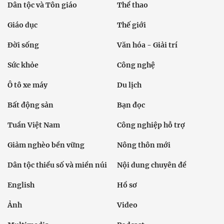
Dân tộc và Tôn giáo
Thể thao
Giáo dục
Thế giới
Đời sống
Văn hóa - Giải trí
Sức khỏe
Công nghệ
Ô tô xe máy
Du lịch
Bất động sản
Bạn đọc
Tuần Việt Nam
Công nghiệp hỗ trợ
Giảm nghèo bền vững
Nông thôn mới
Dân tộc thiểu số và miền núi
Nội dung chuyên đề
English
Hồ sơ
Ảnh
Video