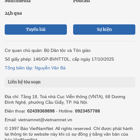
Multimedia
Podcast
24h qua
Tuyến bài
Sự kiện
Cơ quan chủ quản: Bộ Dân tộc và Tôn giáo
Số giấy phép: 146/GP-BVHTTDL, cấp ngày 17/10/2025
Tổng biên tập: Nguyễn Văn Bá
Liên hệ tòa soạn
Địa chỉ: Tầng 18, Toà nhà Cục Viễn thông (VNTA), 68 Dương
Đình Nghệ, phường Cầu Giấy, TP. Hà Nội.
Điện thoại:
02439369898
- Hotline:
0923457788
Email: vietnamnet@vietnamnet.vn
© 1997 Báo VietNamNet. All rights reserved. Chỉ được phát hành
lại thông tin từ website này khi có sự đồng ý bằng văn bản của
báo VietNamNet.