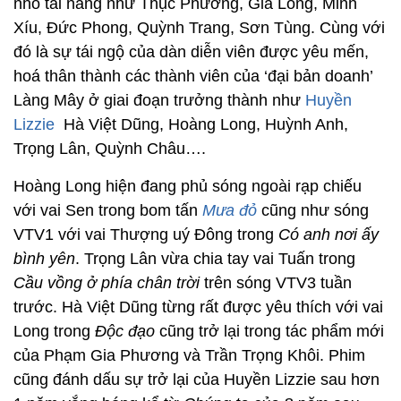
nhỏ tài năng như Thục Phương, Gia Long, Minh
Xíu, Đức Phong, Quỳnh Trang, Sơn Tùng. Cùng với
đó là sự tái ngộ của dàn diễn viên được yêu mến,
hoá thân thành các thành viên của ‘đại bản doanh’
Làng Mây ở giai đoạn trưởng thành như
Huyền
Lizzie
Hà Việt Dũng, Hoàng Long, Huỳnh Anh,
Trọng Lân, Quỳnh Châu….
Hoàng Long hiện đang phủ sóng ngoài rạp chiếu
với vai Sen trong bom tấn
Mưa đỏ
cũng như sóng
VTV1 với vai Thượng uý Đông trong
Có anh nơi ấy
bình yên
. Trọng Lân vừa chia tay vai Tuấn trong
Cầu vồng ở phía chân trời
trên sóng VTV3 tuần
trước. Hà Việt Dũng từng rất được yêu thích với vai
Long trong
Độc đạo
cũng trở lại trong tác phẩm mới
của Phạm Gia Phương và Trần Trọng Khôi. Phim
cũng đánh dấu sự trở lại của Huyền Lizzie sau hơn