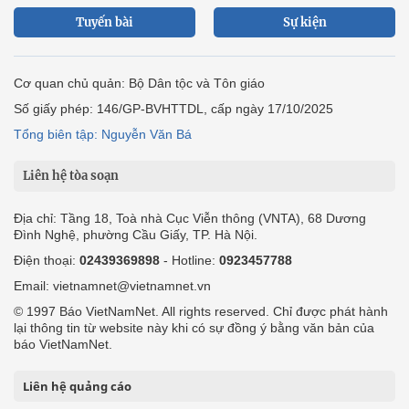
Tuyến bài
Sự kiện
Cơ quan chủ quản: Bộ Dân tộc và Tôn giáo
Số giấy phép: 146/GP-BVHTTDL, cấp ngày 17/10/2025
Tổng biên tập: Nguyễn Văn Bá
Liên hệ tòa soạn
Địa chỉ: Tầng 18, Toà nhà Cục Viễn thông (VNTA), 68 Dương
Đình Nghệ, phường Cầu Giấy, TP. Hà Nội.
Điện thoại:
02439369898
- Hotline:
0923457788
Email: vietnamnet@vietnamnet.vn
© 1997 Báo VietNamNet. All rights reserved. Chỉ được phát hành
lại thông tin từ website này khi có sự đồng ý bằng văn bản của
báo VietNamNet.
Liên hệ quảng cáo