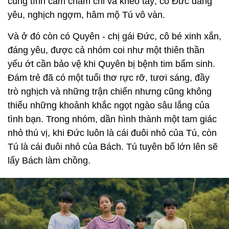
cùng tình cảm chăm chỉ và khéo tay; có Đức đáng
yêu, nghịch ngợm, hâm mộ Tú vô vàn.
Và ở đó còn có Quyên - chị gái Đức, cô bé xinh xắn,
đáng yêu, được cả nhóm coi như một thiên thần
yếu ớt cần bảo vệ khi Quyên bị bệnh tim bẩm sinh.
Đám trẻ đã có một tuổi thơ rực rỡ, tươi sáng, đầy
trò nghịch và những trận chiến nhưng cũng không
thiếu những khoảnh khắc ngọt ngào sâu lắng của
tình bạn. Trong nhóm, dần hình thành một tam giác
nhỏ thú vị, khi Đức luôn là cái đuôi nhỏ của Tú, còn
Tú là cái đuôi nhỏ của Bách. Tú tuyên bố lớn lên sẽ
lấy Bách làm chồng.