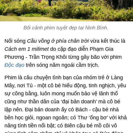
Bối cảnh phim tuyệt đẹp tại Ninh Bình.
Nối sóng
Cầu vồng ở phía chân trời
vừa kết thúc là
Cách em 1 milimet
do cặp đạo diễn Phạm Gia
Phương - Trần Trọng Khôi từng gây bão với phim
Độc đạo
trên sóng năm ngoái cầm trịch.
Phim là câu chuyện tình bạn của nhóm trẻ ở Làng
Mây, nơi Tú - một cô bé hiếu động, tinh nghịch, yêu
sự công bằng, luôn mong muốn bảo vệ lãnh thổ
cũng như thần dân của ‘đại bản doanh’ mà cô bé
lập nên. Đại bản doanh ấy có Bách - cậu bé nhà
bên học giỏi, ngoan ngoãn; có Thư ‘ống bơ’ với khả
năng tính tiền nổi bật; có Biên cậu bé mồ côi vô