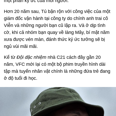
một phần ký ức của mỗi người.
Hơn 20 năm sau, Tú bận rộn với công việc của một
giám đốc vận hành tại công ty do chính anh trai cô
Viễn và những người bạn cũ lập ra. Và ở dịp tình
cờ, khi cả nhóm bạn quay về làng Mây, bí mật năm
xưa được vén màn, đánh thức ký ức tưởng sẽ bị
ngủ vùi mãi mãi.
Kể từ
Đội đặc nhiệm
nhà C21 cách đây gần 20
năm, VFC mới lại có một bộ phim truyền hình dài
tập mà tuyến nhân vật chính là những đứa trẻ đang
ở độ tuổi đi học.