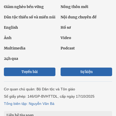
Giảm nghèo bền vững
Nông thôn mới
Dân tộc thiểu số và miền núi
Nội dung chuyên đề
English
Hồ sơ
Ảnh
Video
Multimedia
Podcast
24h qua
Tuyến bài
Sự kiện
Cơ quan chủ quản: Bộ Dân tộc và Tôn giáo
Số giấy phép: 146/GP-BVHTTDL, cấp ngày 17/10/2025
Tổng biên tập: Nguyễn Văn Bá
Liên hệ tòa soạn