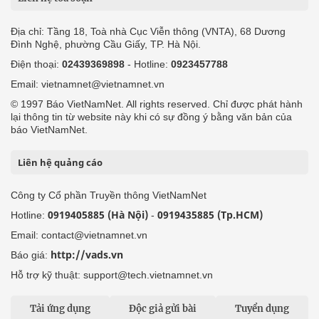
Địa chỉ: Tầng 18, Toà nhà Cục Viễn thông (VNTA), 68 Dương
Đình Nghệ, phường Cầu Giấy, TP. Hà Nội.
Điện thoại:
02439369898
- Hotline:
0923457788
Email: vietnamnet@vietnamnet.vn
© 1997 Báo VietNamNet. All rights reserved. Chỉ được phát hành
lại thông tin từ website này khi có sự đồng ý bằng văn bản của
báo VietNamNet.
Liên hệ quảng cáo
Công ty Cổ phần Truyền thông VietNamNet
0919405885 (Hà Nội)
0919435885 (Tp.HCM)
Hotline:
-
Email: contact@vietnamnet.vn
http://vads.vn
Báo giá:
Hỗ trợ kỹ thuật: support@tech.vietnamnet.vn
Tải ứng dụng
Độc giả gửi bài
Tuyển dụng