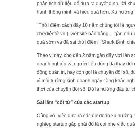
phân tích dữ liệu để đưa ra quyết định, lời 
hành thông minh và hiệu quả hơn. Xu hướng t
"Thời điểm cách đây 10 năm chúng tôi là ngườ
chợđiệntử.vn,), website bán hàng,…gần như c
quá sớm và đã sai thời điểm", Shark Bình chia
Theo vị này, cho đến 2 năm gần đây với làn 
doanh nghiệp và người tiêu dùng đã thay đổi
động quản trị, hay còn gọi là chuyển đổi số
vì môi trường kinh doanh ngày càng khắc nghiệ
thời của chuyển đổi số. Đó là hướng đầu tư c
Sai lầm “cốt tử” của các startup
Cùng với việc đưa ra các dự đoán xu hướng m
nghiệp startup gặp phải đó là coi nhẹ việc quả