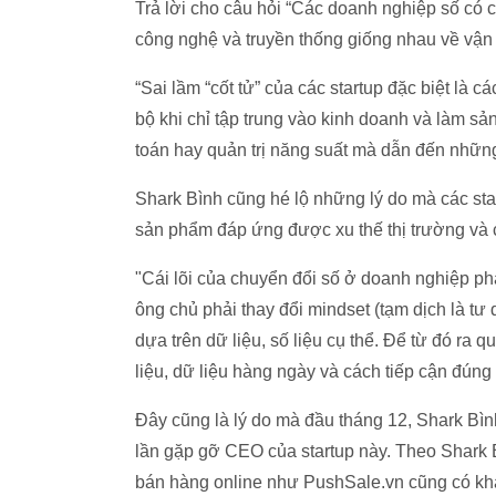
Trả lời cho câu hỏi “Các doanh nghiệp số có 
công nghệ và truyền thống giống nhau về vận
“Sai lầm “cốt tử” của các startup đặc biệt là c
bộ khi chỉ tập trung vào kinh doanh và làm sản
toán hay quản trị năng suất mà dẫn đến nhữn
Shark Bình cũng hé lộ những lý do mà các sta
sản phẩm đáp ứng được xu thế thị trường và có
"Cái lõi của chuyển đổi số ở doanh nghiệp phả
ông chủ phải thay đổi mindset (tạm dịch là tư 
dựa trên dữ liệu, số liệu cụ thể. Để từ đó ra 
liệu, dữ liệu hàng ngày và cách tiếp cận đún
Đây cũng là lý do mà đầu tháng 12, Shark Bìn
lần gặp gỡ CEO của startup này. Theo Shark 
bán hàng online như PushSale.vn cũng có khả