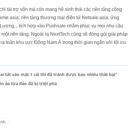
ỉ tài trợ vốn mà còn mang hệ sinh thái các nền tảng công
me.asia; nền tảng thương mại điện tử Netsale.asia; ứng
Lượng... tích hợp vào Pushsale nhằm phục vụ mọi nhu cầu
 một nền tảng. Ngoài ra NextTech cũng sẽ đóng gói giải pháp
ra toàn khu vực Đông Nam Á trong thời gian ngắn với tối ưu
i tát vào mặt 1 cái thì đã tránh được bao nhiêu thất bại"
n ảo lừa đảo đã bị triệt phá
ình