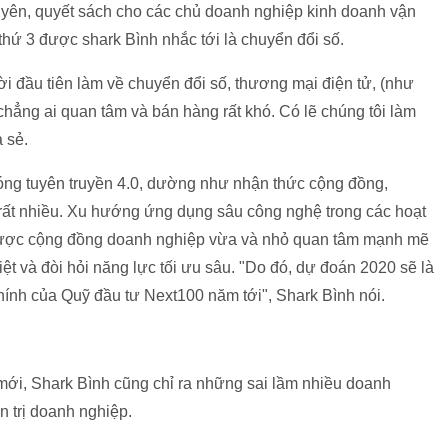
khuyên, quyết sách cho các chủ doanh nghiệp kinh doanh vận
hứ 3 được shark Bình nhắc tới là chuyển đổi số.
i đầu tiên làm về chuyển đổi số, thương mại điện tử, (như
hẳng ai quan tâm và bán hàng rất khó. Có lẽ chúng tôi làm
 sẻ.
sóng tuyên truyền 4.0, dường như nhận thức cộng đồng,
 rất nhiều. Xu hướng ứng dụng sâu công nghệ trong các hoạt
, được cộng đồng doanh nghiệp vừa và nhỏ quan tâm mạnh mẽ
t và đòi hỏi năng lực tối ưu sâu. "Do đó, dự đoán 2020 sẽ là
hính của Quỹ đầu tư Next100 năm tới", Shark Bình nói.
ới, Shark Bình cũng chỉ ra những sai lầm nhiều doanh
n trị doanh nghiệp.