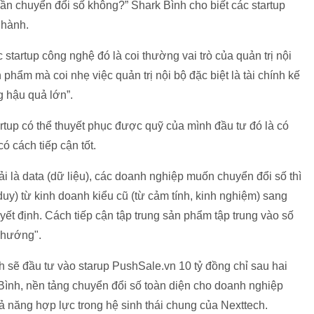
cần chuyển đổi số không?” Shark Bình cho biết các startup
 hành.
ác startup công nghệ đó là coi thường vai trò của quản trị nội
 phẩm mà coi nhẹ việc quản trị nội bộ đặc biệt là tài chính kế
g hậu quả lớn”.
rtup có thể thuyết phục được quỹ của mình đầu tư đó là có
 cách tiếp cận tốt.
i là data (dữ liệu), các doanh nghiệp muốn chuyển đổi số thì
duy) từ kinh doanh kiểu cũ (từ cảm tính, kinh nghiệm) sang
quyết định. Cách tiếp cận tập trung sản phẩm tập trung vào số
g hướng".
h sẽ đầu tư vào starup PushSale.vn 10 tỷ đồng chỉ sau hai
Bình, nền tảng chuyển đổi số toàn diện cho doanh nghiệp
 năng hợp lực trong hệ sinh thái chung của Nexttech.