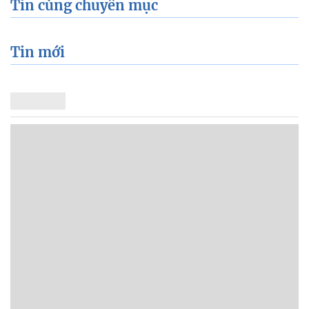
Tin cùng chuyên mục
Tin mới