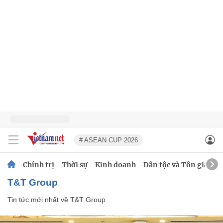
# ASEAN CUP 2026
Chính trị
Thời sự
Kinh doanh
Dân tộc và Tôn giáo
T&T Group
Tin tức mới nhất về
T&T Group