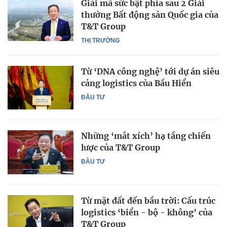
Giải mã sức bật phía sau 2 Giải
thưởng Bất động sản Quốc gia của
T&T Group
THỊ TRƯỜNG
Từ ‘DNA công nghệ’ tới dự án siêu
cảng logistics của Bầu Hiển
ĐẦU TƯ
Những ‘mắt xích’ hạ tầng chiến
lược của T&T Group
ĐẦU TƯ
Từ mặt đất đến bầu trời: Cấu trúc
logistics ‘biển - bộ - không’ của
T&T Group