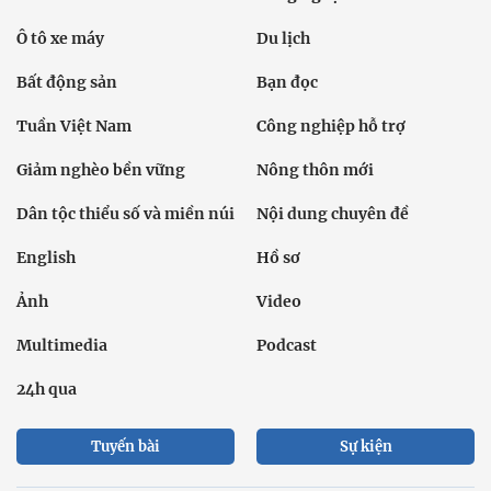
Ô tô xe máy
Du lịch
Bất động sản
Bạn đọc
Tuần Việt Nam
Công nghiệp hỗ trợ
Giảm nghèo bền vững
Nông thôn mới
Dân tộc thiểu số và miền núi
Nội dung chuyên đề
English
Hồ sơ
Ảnh
Video
Multimedia
Podcast
24h qua
Tuyến bài
Sự kiện