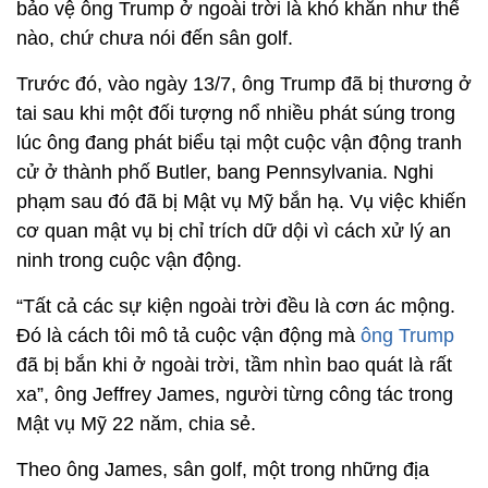
bảo vệ ông Trump ở ngoài trời là khó khăn như thế
nào, chứ chưa nói đến sân golf.
Trước đó, vào ngày 13/7, ông Trump đã bị thương ở
tai sau khi một đối tượng nổ nhiều phát súng trong
lúc ông đang phát biểu tại một cuộc vận động tranh
cử ở thành phố Butler, bang Pennsylvania. Nghi
phạm sau đó đã bị Mật vụ Mỹ bắn hạ. Vụ việc khiến
cơ quan mật vụ bị chỉ trích dữ dội vì cách xử lý an
ninh trong cuộc vận động.
“Tất cả các sự kiện ngoài trời đều là cơn ác mộng.
Đó là cách tôi mô tả cuộc vận động mà
ông Trump
đã bị bắn khi ở ngoài trời, tầm nhìn bao quát là rất
xa”, ông Jeffrey James, người từng công tác trong
Mật vụ Mỹ 22 năm, chia sẻ.
Theo ông James, sân golf, một trong những địa