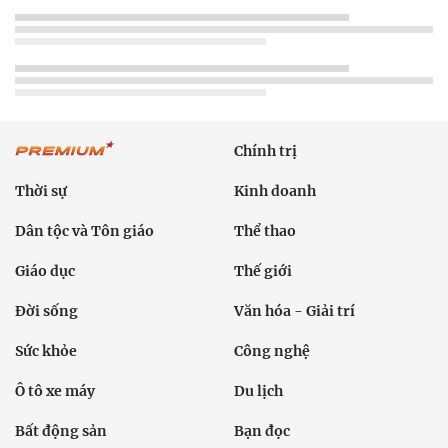
Chính trị
Thời sự
Kinh doanh
Dân tộc và Tôn giáo
Thể thao
Giáo dục
Thế giới
Đời sống
Văn hóa - Giải trí
Sức khỏe
Công nghệ
Ô tô xe máy
Du lịch
Bất động sản
Bạn đọc