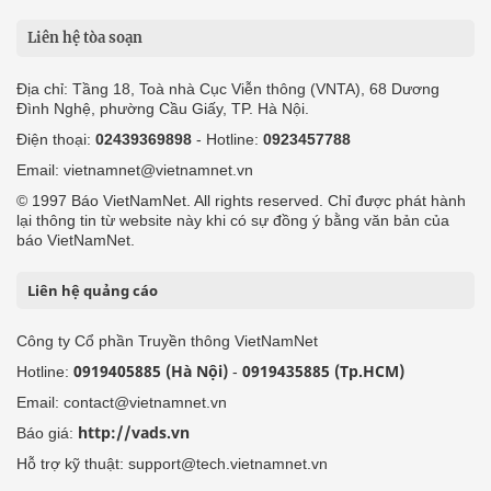
Liên hệ tòa soạn
Địa chỉ: Tầng 18, Toà nhà Cục Viễn thông (VNTA), 68 Dương
Đình Nghệ, phường Cầu Giấy, TP. Hà Nội.
Điện thoại:
02439369898
- Hotline:
0923457788
Email: vietnamnet@vietnamnet.vn
© 1997 Báo VietNamNet. All rights reserved. Chỉ được phát hành
lại thông tin từ website này khi có sự đồng ý bằng văn bản của
báo VietNamNet.
Liên hệ quảng cáo
Công ty Cổ phần Truyền thông VietNamNet
0919405885 (Hà Nội)
0919435885 (Tp.HCM)
Hotline:
-
Email: contact@vietnamnet.vn
http://vads.vn
Báo giá:
Hỗ trợ kỹ thuật: support@tech.vietnamnet.vn