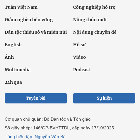
Tuần Việt Nam
Công nghiệp hỗ trợ
Giảm nghèo bền vững
Nông thôn mới
Dân tộc thiểu số và miền núi
Nội dung chuyên đề
English
Hồ sơ
Ảnh
Video
Multimedia
Podcast
24h qua
Tuyến bài
Sự kiện
Cơ quan chủ quản: Bộ Dân tộc và Tôn giáo
Số giấy phép: 146/GP-BVHTTDL, cấp ngày 17/10/2025
Tổng biên tập: Nguyễn Văn Bá