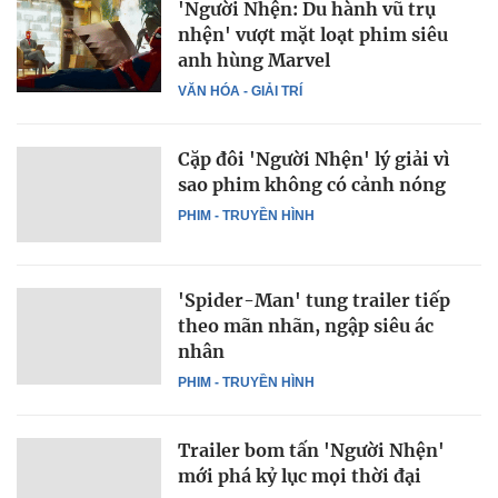
'Người Nhện: Du hành vũ trụ
nhện' vượt mặt loạt phim siêu
anh hùng Marvel
VĂN HÓA - GIẢI TRÍ
Cặp đôi 'Người Nhện' lý giải vì
sao phim không có cảnh nóng
PHIM - TRUYỀN HÌNH
'Spider-Man' tung trailer tiếp
theo mãn nhãn, ngập siêu ác
nhân
PHIM - TRUYỀN HÌNH
Trailer bom tấn 'Người Nhện'
mới phá kỷ lục mọi thời đại