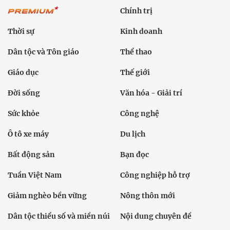
Chính trị
Thời sự
Kinh doanh
Dân tộc và Tôn giáo
Thể thao
Giáo dục
Thế giới
Đời sống
Văn hóa - Giải trí
Sức khỏe
Công nghệ
Ô tô xe máy
Du lịch
Bất động sản
Bạn đọc
Tuần Việt Nam
Công nghiệp hỗ trợ
Giảm nghèo bền vững
Nông thôn mới
Dân tộc thiểu số và miền núi
Nội dung chuyên đề