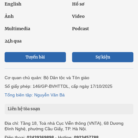
English
Hồ sơ
Ảnh
Video
Multimedia
Podcast
24h qua
Tuyến bài
Sự kiện
Cơ quan chủ quản: Bộ Dân tộc và Tôn giáo
Số giấy phép: 146/GP-BVHTTDL, cấp ngày 17/10/2025
Tổng biên tập: Nguyễn Văn Bá
Liên hệ tòa soạn
Địa chỉ: Tầng 18, Toà nhà Cục Viễn thông (VNTA), 68 Dương
Đình Nghệ, phường Cầu Giấy, TP. Hà Nội.
Điện thoại:
02439369898
- Hotline:
0923457788