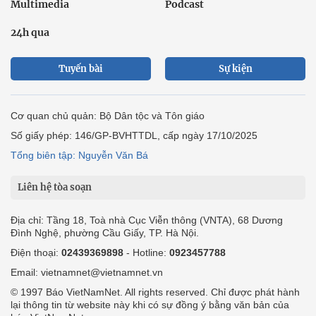
Multimedia
Podcast
24h qua
Tuyến bài
Sự kiện
Cơ quan chủ quản: Bộ Dân tộc và Tôn giáo
Số giấy phép: 146/GP-BVHTTDL, cấp ngày 17/10/2025
Tổng biên tập: Nguyễn Văn Bá
Liên hệ tòa soạn
Địa chỉ: Tầng 18, Toà nhà Cục Viễn thông (VNTA), 68 Dương
Đình Nghệ, phường Cầu Giấy, TP. Hà Nội.
Điện thoại:
02439369898
- Hotline:
0923457788
Email: vietnamnet@vietnamnet.vn
© 1997 Báo VietNamNet. All rights reserved. Chỉ được phát hành
lại thông tin từ website này khi có sự đồng ý bằng văn bản của