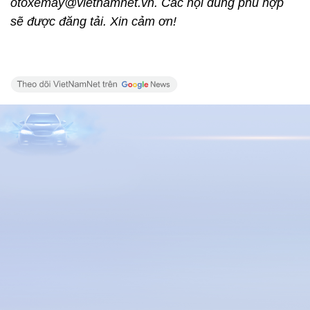
otoxemay@vietnamnet.vn. Các nội dung phù hợp
sẽ được đăng tải. Xin cảm ơn!