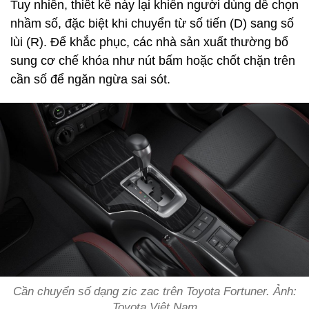
Tuy nhiên, thiết kế này lại khiến người dùng dễ chọn
nhầm số, đặc biệt khi chuyển từ số tiến (D) sang số
lùi (R). Để khắc phục, các nhà sản xuất thường bổ
sung cơ chế khóa như nút bấm hoặc chốt chặn trên
cần số để ngăn ngừa sai sót.
Cần chuyển số dạng zic zac trên Toyota Fortuner. Ảnh:
Toyota Việt Nam