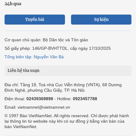
24h qua
Tuyến bài
Sự kiện
Cơ quan chủ quản: Bộ Dân tộc và Tôn giáo
Số giấy phép: 146/GP-BVHTTDL, cấp ngày 17/10/2025
Tổng biên tập: Nguyễn Văn Bá
Liên hệ tòa soạn
Địa chỉ: Tầng 18, Toà nhà Cục Viễn thông (VNTA), 68 Dương
Đình Nghệ, phường Cầu Giấy, TP. Hà Nội.
Điện thoại:
02439369898
- Hotline:
0923457788
Email: vietnamnet@vietnamnet.vn
© 1997 Báo VietNamNet. All rights reserved. Chỉ được phát hành
lại thông tin từ website này khi có sự đồng ý bằng văn bản của
báo VietNamNet.