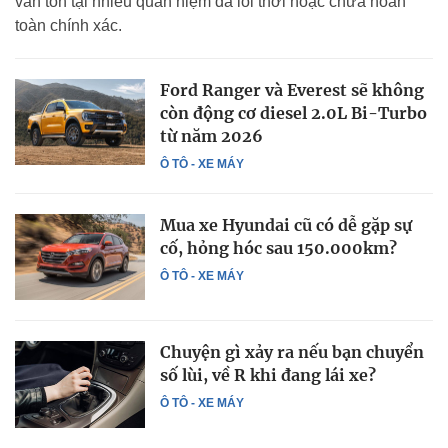
vẫn tồn tại nhiều quan niệm đã lỗi thời hoặc chưa hoàn
toàn chính xác.
Ford Ranger và Everest sẽ không
còn động cơ diesel 2.0L Bi-Turbo
từ năm 2026
Ô TÔ - XE MÁY
Mua xe Hyundai cũ có dễ gặp sự
cố, hỏng hóc sau 150.000km?
Ô TÔ - XE MÁY
Chuyện gì xảy ra nếu bạn chuyển
số lùi, về R khi đang lái xe?
Ô TÔ - XE MÁY