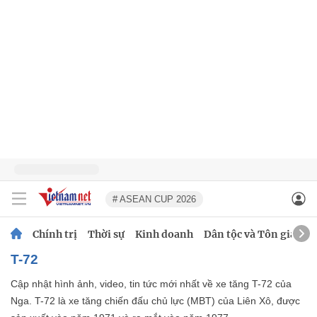
# ASEAN CUP 2026
Chính trị
Thời sự
Kinh doanh
Dân tộc và Tôn giáo
T-72
Cập nhật hình ảnh, video, tin tức mới nhất về xe tăng T-72 của
Nga. T-72 là xe tăng chiến đấu chủ lực (MBT) của Liên Xô, được