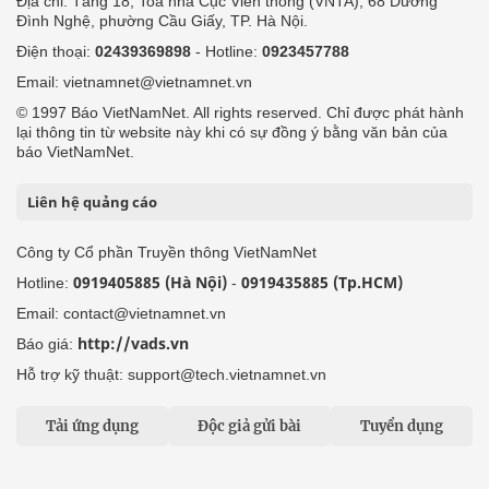
Địa chỉ: Tầng 18, Toà nhà Cục Viễn thông (VNTA), 68 Dương
Đình Nghệ, phường Cầu Giấy, TP. Hà Nội.
Điện thoại:
02439369898
- Hotline:
0923457788
Email: vietnamnet@vietnamnet.vn
© 1997 Báo VietNamNet. All rights reserved. Chỉ được phát hành
lại thông tin từ website này khi có sự đồng ý bằng văn bản của
báo VietNamNet.
Liên hệ quảng cáo
Công ty Cổ phần Truyền thông VietNamNet
0919405885 (Hà Nội)
0919435885 (Tp.HCM)
Hotline:
-
Email: contact@vietnamnet.vn
http://vads.vn
Báo giá:
Hỗ trợ kỹ thuật: support@tech.vietnamnet.vn
Tải ứng dụng
Độc giả gửi bài
Tuyển dụng