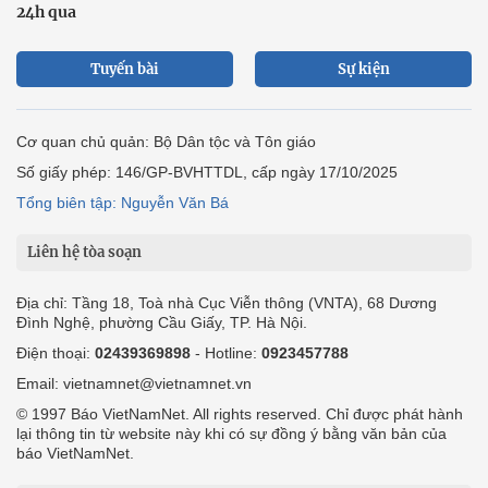
24h qua
Tuyến bài
Sự kiện
Cơ quan chủ quản: Bộ Dân tộc và Tôn giáo
Số giấy phép: 146/GP-BVHTTDL, cấp ngày 17/10/2025
Tổng biên tập: Nguyễn Văn Bá
Liên hệ tòa soạn
Địa chỉ: Tầng 18, Toà nhà Cục Viễn thông (VNTA), 68 Dương
Đình Nghệ, phường Cầu Giấy, TP. Hà Nội.
Điện thoại:
02439369898
- Hotline:
0923457788
Email: vietnamnet@vietnamnet.vn
© 1997 Báo VietNamNet. All rights reserved. Chỉ được phát hành
lại thông tin từ website này khi có sự đồng ý bằng văn bản của
báo VietNamNet.