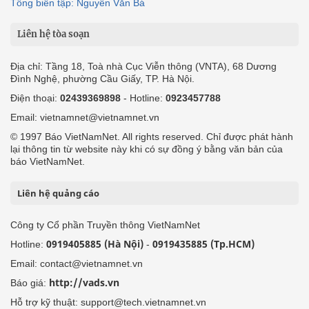
Tổng biên tập: Nguyễn Văn Bá
Liên hệ tòa soạn
Địa chỉ: Tầng 18, Toà nhà Cục Viễn thông (VNTA), 68 Dương
Đình Nghệ, phường Cầu Giấy, TP. Hà Nội.
Điện thoại:
02439369898
- Hotline:
0923457788
Email: vietnamnet@vietnamnet.vn
© 1997 Báo VietNamNet. All rights reserved. Chỉ được phát hành
lại thông tin từ website này khi có sự đồng ý bằng văn bản của
báo VietNamNet.
Liên hệ quảng cáo
Công ty Cổ phần Truyền thông VietNamNet
0919405885 (Hà Nội)
0919435885 (Tp.HCM)
Hotline:
-
Email: contact@vietnamnet.vn
http://vads.vn
Báo giá:
Hỗ trợ kỹ thuật: support@tech.vietnamnet.vn