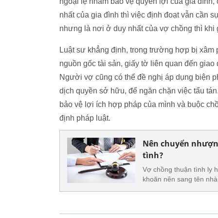
ngoại lệ nhằm bảo vệ quyền lợi của gia đình, c
nhất của gia đình thì việc định đoạt vẫn cần
nhưng là nơi ở duy nhất của vợ chồng thì khi
Luật sư khẳng định, trong trường hợp bị xâm
nguồn gốc tài sản, giấy tờ liên quan đến giao 
Người vợ cũng có thể đề nghị áp dụng biện p
dịch quyền sở hữu, để ngăn chặn việc tẩu tán
bảo vệ lợi ích hợp pháp của mình và buộc chồ
định pháp luật.
Nên chuyển nhượng
tình?
Vợ chồng thuận tình ly h
khoăn nên sang tên nhà 