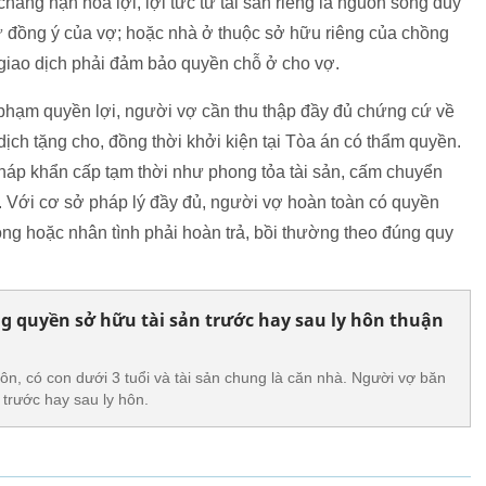
hẳng hạn hoa lợi, lợi tức từ tài sản riêng là nguồn sống duy
 sự đồng ý của vợ; hoặc nhà ở thuộc sở hữu riêng của chồng
 giao dịch phải đảm bảo quyền chỗ ở cho vợ.
 phạm quyền lợi, người vợ cần thu thập đầy đủ chứng cứ về
dịch tặng cho, đồng thời khởi kiện tại Tòa án có thẩm quyền.
háp khẩn cấp tạm thời như phong tỏa tài sản, cấm chuyển
. Với cơ sở pháp lý đầy đủ, người vợ hoàn toàn có quyền
ng hoặc nhân tình phải hoàn trả, bồi thường theo đúng quy
 quyền sở hữu tài sản trước hay sau ly hôn thuận
ôn, có con dưới 3 tuổi và tài sản chung là căn nhà. Người vợ băn
trước hay sau ly hôn.