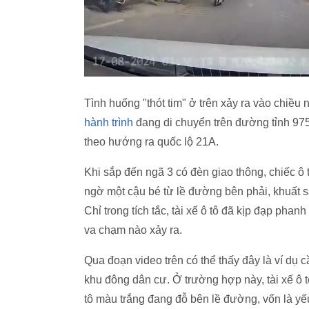
Tình huống "thót tim" ở trên xảy ra vào chiều
hành trình
đang di chuyển trên đường tỉnh 97
theo hướng ra quốc lộ 21A.
Khi sắp đến ngã 3 có đèn giao thông, chiếc ô
ngờ một cậu bé từ lề đường bên phải, khuất 
Chỉ trong tích tắc, tài xế ô tô đã kịp đạp pha
va chạm nào xảy ra.
Qua đoạn video trên có thể thấy đây là ví dụ c
khu đông dân cư. Ở trường hợp này, tài xế ô 
tô màu trắng đang đỗ bên lề đường, vốn là yếu