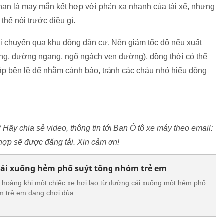
 nạn là may mắn kết hợp với phản xạ nhanh của tài xế, nhưng
thể nói trước điều gì.
i di chuyển qua khu đông dân cư. Nên giảm tốc độ nếu xuất
ường, đường ngang, ngõ ngách ven đường), đồng thời có thể
tập bên lề để nhằm cảnh báo, tránh các cháu nhỏ hiếu động
? Hãy chia sẻ video, thông tin tới Ban Ô tô xe máy theo email:
ợp sẽ được đăng tải. Xin cảm ơn!
cái xuống hẻm phố suýt tông nhóm trẻ em
 hoàng khi một chiếc xe hơi lao từ đường cái xuống một hẻm phố
m trẻ em đang chơi đùa.