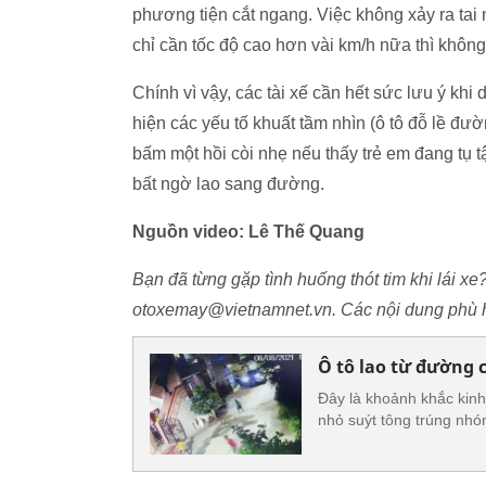
phương tiện cắt ngang. Việc không xảy ra tai
chỉ cần tốc độ cao hơn vài km/h nữa thì không 
Chính vì vậy, các tài xế cần hết sức lưu ý kh
hiện các yếu tố khuất tầm nhìn (ô tô đỗ lề đ
bấm một hồi còi nhẹ nếu thấy trẻ em đang tụ 
bất ngờ lao sang đường.
Nguồn video: Lê Thế Quang
Bạn đã từng gặp tình huống thót tim khi lái xe
otoxemay@vietnamnet.vn. Các nội dung phù h
Ô tô lao từ đường 
Đây là khoảnh khắc kinh
nhỏ suýt tông trúng nhó