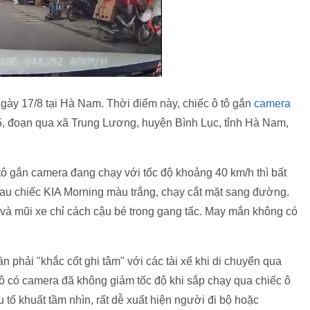
 ngày 17/8 tại Hà Nam. Thời điểm này, chiếc ô tô gắn
camera
5, đoạn qua xã Trung Lương, huyện Bình Lục, tỉnh Hà Nam,
 tô gắn camera đang chạy với tốc độ khoảng 40 km/h thì bất
sau chiếc KIA Morning màu trắng, chạy cắt mặt sang đường.
nh và mũi xe chỉ cách cậu bé trong gang tấc. May mắn không có
ần phải "khắc cốt ghi tâm" với các tài xế khi di chuyển qua
tô có camera đã không giảm tốc độ khi sắp chạy qua chiếc ô
 tố khuất tầm nhìn, rất dễ xuất hiện người đi bộ hoặc