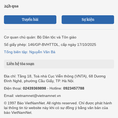
24h qua
Tuyến bài
Sự kiện
Cơ quan chủ quản: Bộ Dân tộc và Tôn giáo
Số giấy phép: 146/GP-BVHTTDL, cấp ngày 17/10/2025
Tổng biên tập: Nguyễn Văn Bá
Liên hệ tòa soạn
Địa chỉ: Tầng 18, Toà nhà Cục Viễn thông (VNTA), 68 Dương
Đình Nghệ, phường Cầu Giấy, TP. Hà Nội.
Điện thoại:
02439369898
- Hotline:
0923457788
Email: vietnamnet@vietnamnet.vn
© 1997 Báo VietNamNet. All rights reserved. Chỉ được phát hành
lại thông tin từ website này khi có sự đồng ý bằng văn bản của
báo VietNamNet.