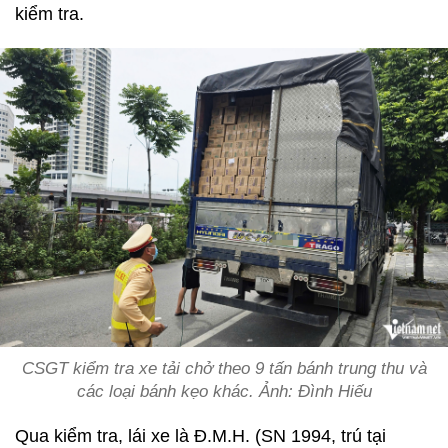
kiểm tra.
CSGT kiểm tra xe tải chở theo 9 tấn bánh trung thu và
các loại bánh kẹo khác. Ảnh: Đình Hiếu
Qua kiểm tra, lái xe là Đ.M.H. (SN 1994, trú tại