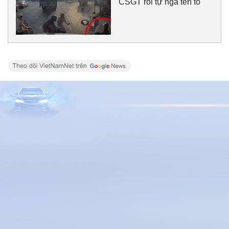
CSGT rồi tự ngã tẽn tò