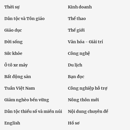
Thời sự
Kinh doanh
Dân tộc và Tôn giáo
Thể thao
Giáo dục
Thế giới
Đời sống
Văn hóa - Giải trí
Sức khỏe
Công nghệ
Ô tô xe máy
Du lịch
Bất động sản
Bạn đọc
Tuần Việt Nam
Công nghiệp hỗ trợ
Giảm nghèo bền vững
Nông thôn mới
Dân tộc thiểu số và miền núi
Nội dung chuyên đề
English
Hồ sơ