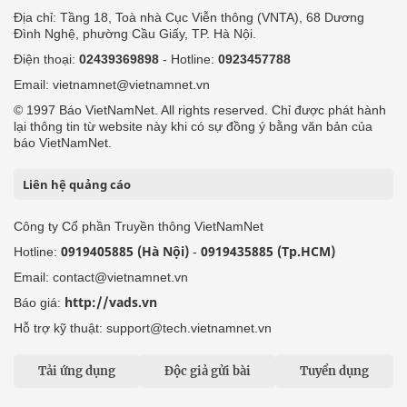
Địa chỉ: Tầng 18, Toà nhà Cục Viễn thông (VNTA), 68 Dương
Đình Nghệ, phường Cầu Giấy, TP. Hà Nội.
Điện thoại:
02439369898
- Hotline:
0923457788
Email: vietnamnet@vietnamnet.vn
© 1997 Báo VietNamNet. All rights reserved. Chỉ được phát hành
lại thông tin từ website này khi có sự đồng ý bằng văn bản của
báo VietNamNet.
Liên hệ quảng cáo
Công ty Cổ phần Truyền thông VietNamNet
0919405885 (Hà Nội)
0919435885 (Tp.HCM)
Hotline:
-
Email: contact@vietnamnet.vn
http://vads.vn
Báo giá:
Hỗ trợ kỹ thuật: support@tech.vietnamnet.vn
Tải ứng dụng
Độc giả gửi bài
Tuyển dụng