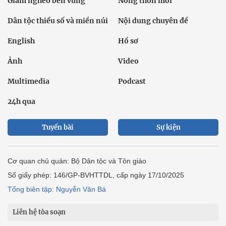
Giảm nghèo bền vững
Nông thôn mới
Dân tộc thiểu số và miền núi
Nội dung chuyên đề
English
Hồ sơ
Ảnh
Video
Multimedia
Podcast
24h qua
Tuyến bài
Sự kiện
Cơ quan chủ quản: Bộ Dân tộc và Tôn giáo
Số giấy phép: 146/GP-BVHTTDL, cấp ngày 17/10/2025
Tổng biên tập: Nguyễn Văn Bá
Liên hệ tòa soạn