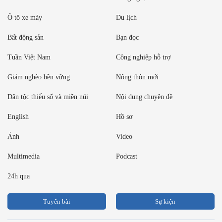
Ô tô xe máy
Du lịch
Bất động sản
Bạn đọc
Tuần Việt Nam
Công nghiệp hỗ trợ
Giảm nghèo bền vững
Nông thôn mới
Dân tộc thiểu số và miền núi
Nội dung chuyên đề
English
Hồ sơ
Ảnh
Video
Multimedia
Podcast
24h qua
Tuyến bài
Sự kiện