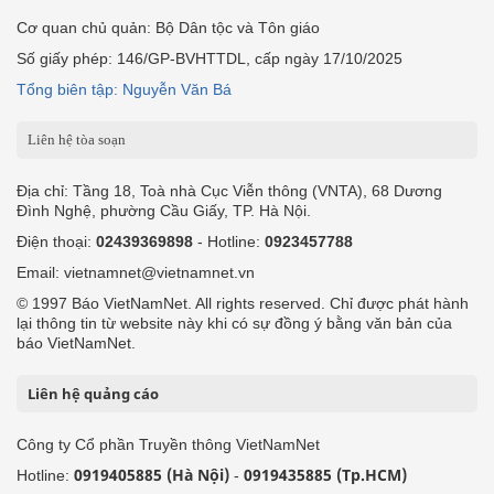
Cơ quan chủ quản: Bộ Dân tộc và Tôn giáo
Số giấy phép: 146/GP-BVHTTDL, cấp ngày 17/10/2025
Tổng biên tập: Nguyễn Văn Bá
Liên hệ tòa soạn
Địa chỉ: Tầng 18, Toà nhà Cục Viễn thông (VNTA), 68 Dương
Đình Nghệ, phường Cầu Giấy, TP. Hà Nội.
Điện thoại:
02439369898
- Hotline:
0923457788
Email: vietnamnet@vietnamnet.vn
© 1997 Báo VietNamNet. All rights reserved. Chỉ được phát hành
lại thông tin từ website này khi có sự đồng ý bằng văn bản của
báo VietNamNet.
Liên hệ quảng cáo
Công ty Cổ phần Truyền thông VietNamNet
0919405885 (Hà Nội)
0919435885 (Tp.HCM)
Hotline:
-