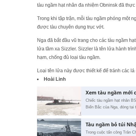
tàu ngầm hạt nhân đa nhiệm Obninsk đã thực h
Trong khi tập trận, mỗi tàu ngầm phóng một ng
được tàu chuyên dụng trục vớt.
Nga đã bắt đầu vũ trang cho các tàu ngầm hạ
lửa tầm xa Sizzler. Sizzler là tên lửa hành trì
hạm, chống đủ loại tàu ngầm.
Loại tên lửa này được thiết kế để tránh các l
Hoài Linh
Xem tàu ngầm mới c
Chiếc tàu ngầm hạt nhân B
Biển Bắc của Nga, đóng tại 
Tàu ngầm bỏ túi Nh
Trong cuộc tấn công Trân C