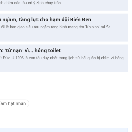
h chìm các tàu có ý định chạy trốn.
u ngầm, tăng lực cho hạm đội Biển Đen
i lễ bàn giao siêu tàu ngầm tàng hình mang tên ‘Kolpino’ tại St.
 'tử nạn' vì... hỏng toilet
t Đức U-1206 là con tàu duy nhất trong lịch sử hải quân bị chìm vì hỏng
gầm hạt nhân