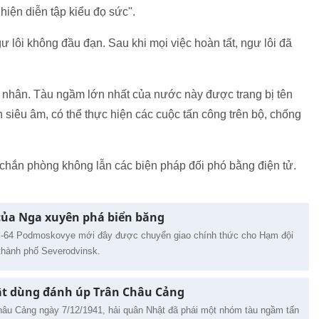
iện diễn tập kiểu đọ sức".
ư lôi không đầu đạn. Sau khi mọi việc hoàn tất, ngư lôi đã
t nhân. Tàu ngầm lớn nhất của nước này được trang bị tên
nh siêu âm, có thể thực hiện các cuộc tấn công trên bộ, chống
á chắn phòng không lẫn các biện pháp đối phó bằng điện tử.
ủa Nga xuyên phá biển băng
S-64 Podmoskovye mới đây được chuyển giao chính thức cho Hạm đội
thành phố Severodvinsk.
ật dùng đánh úp Trân Châu Cảng
hâu Cảng ngày 7/12/1941, hải quân Nhật đã phái một nhóm tàu ngầm tấn