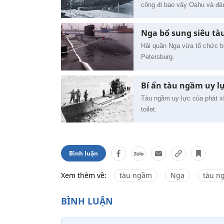
công đi bao vây Oahu và đán
Nga bổ sung siêu tà
Hải quân Nga vừa tổ chức buổ
Petersburg.
Bí ẩn tàu ngầm uy lực
Tàu ngầm uy lực của phát xí
toilet.
Bình luận
Xem thêm về:
tàu ngầm
Nga
tàu n