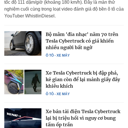
tốc độ 111 dặm/giờ (khoảng 180 km/h). Đây là màn thử
nghiệm cuối cùng trong loạt video đánh giá độ bền ô tô của
YouTuber WhistlinDiesel.
Bộ mâm 'đĩa nhạc' năm 70 trên
Tesla Cybertruck có giá khiến
nhiều người bất ngờ
Ô TÔ - XE MÁY
Xe Tesla Cybertruck bị đập phá,
kẻ gian còn để lại mảnh giấy đầy
khiêu khích
Ô TÔ - XE MÁY
Xe bán tải điện Tesla Cybertruck
lại bị triệu hồi vì nguy cơ bung
tấm ốp trần