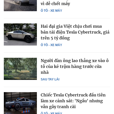
vì dễ chết máy
Ô TÔ - XE MÁY
Hai đại gia Việt chịu chơi mua
bán tải điện Tesla Cybertruck, giá
trên 5 tỷ đồng
Ô TÔ - XE MÁY
Người đàn ông lao thẳng xe vào ô
tô của kẻ trộm hàng trước cửa
nhà
SAU TAY LÁI
Chiếc Tesla Cybertruck đầu tiên
làm xe cảnh sát: 'Ngầu' nhưng
vẫn gây tranh cãi
Ô TÔ - XE MÁY