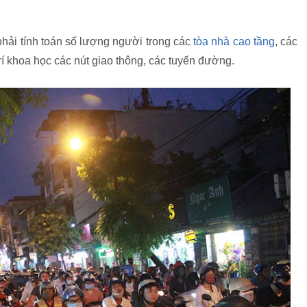
hải tính toán số lượng người trong các
tòa nhà cao tầng
, các
í khoa học các nút giao thông, các tuyến đường.